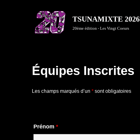
Aller
TSUNAMIXTE 2026
au
20ème édition - Les Vingt Coeurs
contenu
Équipes Inscrites
Les champs marqués d’un
*
sont obligatoires
Prénom
*