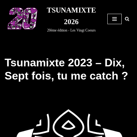
TSUNAMIXTE
Aller
2026
au
20ème édition - Les Vingt Coeurs
contenu
Tsunamixte 2023 – Dix,
Sept fois, tu me catch ?