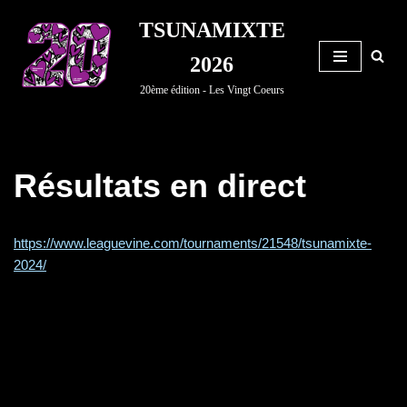
TSUNAMIXTE
Aller
2026
au
20ème édition - Les Vingt Coeurs
contenu
Résultats en direct
https://www.leaguevine.com/tournaments/21548/tsunamixte-
2024/